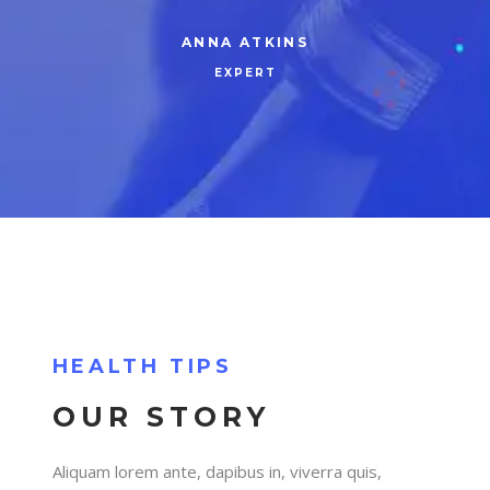
Z
ANNA ATKINS
EXPERT
HEALTH TIPS
OUR STORY
Aliquam lorem ante, dapibus in, viverra quis,