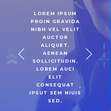
UM
LOREM IPSUM
L
IDA
PROIN GRAVIDA
PR
LIT
NIBH VEL VELIT
NI
AUCTOR
.
ALIQUET.
AENEAN
IN,
SOLLICITUDIN,
SO
CI
LOREM AUCI
L
ELIT
AT
CONSEQUAT
C
IUIS
IPSUT SEM NIUIS
IPS
SED.